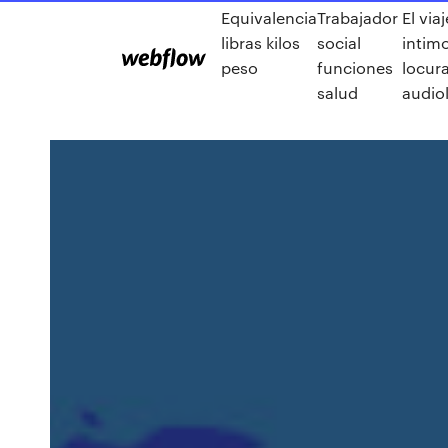
Equivalencia
Trabajador
El viaj
libras kilos
social
intimo
peso
funciones
locur
salud
audio