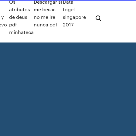
Os
Descargar si
Data
atributos
me besas
togel
 y
de deus
no me ire
singapore
evo
pdf
nunca pdf
2017
minhateca