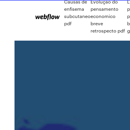
Causas de
Evolução do
L
enfisema
pensamento
p
subcutaneo
economico
p
pdf
breve
b
retrospecto pdf
g