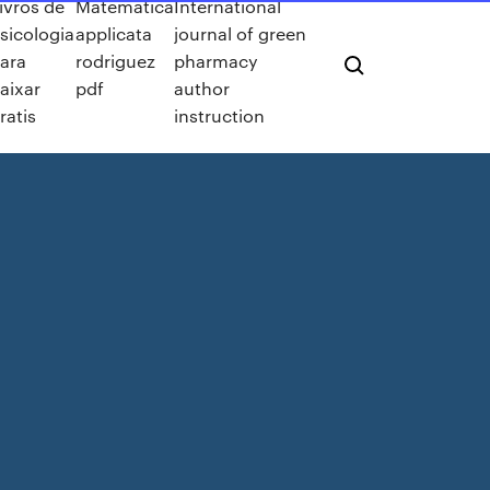
ivros de
Matematica
International
sicologia
applicata
journal of green
ara
rodriguez
pharmacy
aixar
pdf
author
ratis
instruction